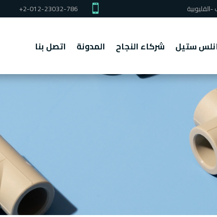
القليوبية

+2-012-23032-786
انلس ستيل
شركاء النجاح
المدونة
اتصل بنا