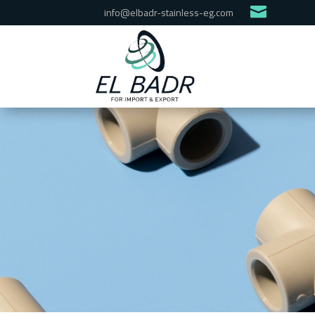
info@elbadr-stainless-eg.com
