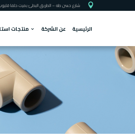

شارع حسن طه – الطريق البطئ بميت حلفا قليوب -
الرئيسية
عن الشركة
منتجات است